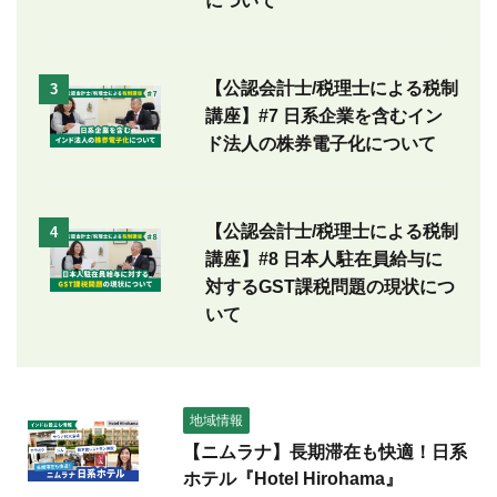
について
【公認会計士/税理士による税制
3
講座】#7 日系企業を含むイン
ド法人の株券電子化について
【公認会計士/税理士による税制
4
講座】#8 日本人駐在員給与に
対するGST課税問題の現状につ
いて
地域情報
【ニムラナ】長期滞在も快適！日系
ホテル『Hotel Hirohama』