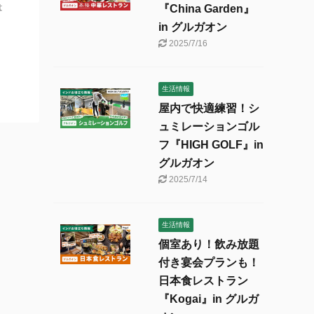
は
『China Garden』
in グルガオン
2025/7/16
生活情報
屋内で快適練習！シ
ュミレーションゴル
フ『HIGH GOLF』in
グルガオン
2025/7/14
生活情報
個室あり！飲み放題
付き宴会プランも！
日本食レストラン
『Kogai』in グルガ