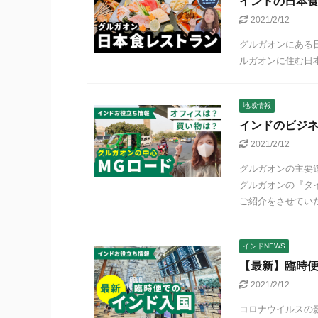
インドの日本食
2021/2/12
グルガオンにある日本食
ルガオンに住む日本
地域情報
インドのビジネ
2021/2/12
グルガオンの主要道
グルガオンの『タ
ご紹介をさせていただ
インドNEWS
【最新】臨時
2021/2/12
コロナウイルスの