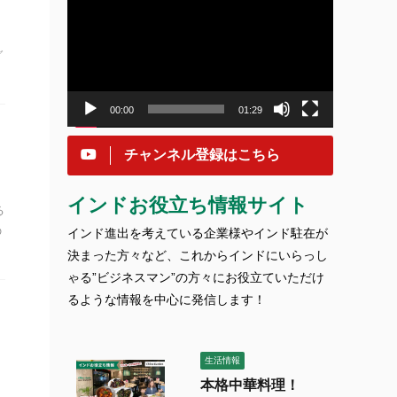
画
プ
レ
グ
ー
ヤ
ー
00:00
01:29
チャンネル登録はこちら
インドお役立ち情報サイト
る
の
インド進出を考えている企業様やインド駐在が
決まった方々など、これからインドにいらっし
ゃる”ビジネスマン”の方々にお役立ていただけ
るような情報を中心に発信します！
生活情報
本格中華料理！