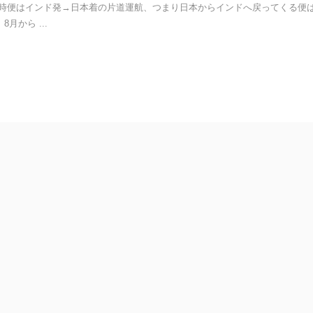
臨時便はインド発→日本着の片道運航、つまり日本からインドへ戻ってくる便
月から ...