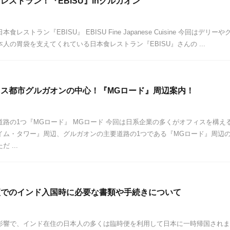
レストラン！『EBISU』inグルガオン
レストラン『EBISU』 EBISU Fine Japanese Cuisine 今回はデリーや
人の胃袋を支えてくれている日本食レストラン『EBISU』さんの ...
ス都市グルガオンの中心！『MGロード』周辺案内！
路の1つ『MGロード』 MGロード 今回は日系企業の多くがオフィスを構え
イム・タワー』周辺、グルガオンの主要道路の1つである『MGロード』周辺
 ...
便でのインド入国時に必要な書類や手続きについて
影響で、インド在住の日本人の多くは臨時便を利用して日本に一時帰国されま