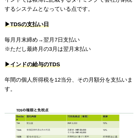
するシステムとなっている点です。
▶︎TDSの支払い日
毎月月末締め→翌月7日支払い
※
ただし最終月の
3
月は翌月末払い
▶︎インドの給与のTDS
年間の個人所得税を
12
当分、その月額分を支払いま
す。