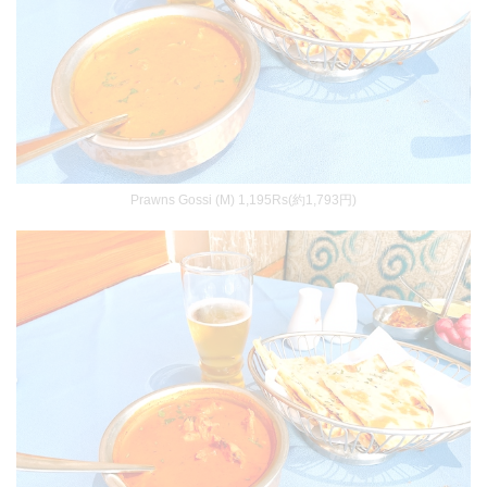
Prawns Gossi (M) 1,195Rs(約1,793円)