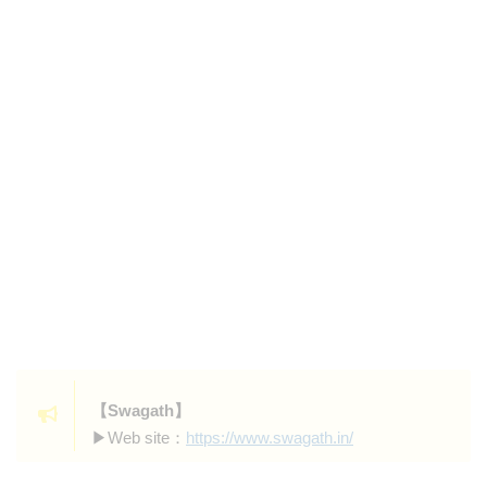
【Swagath
】
▶︎Web site：
https://www.swagath.in/