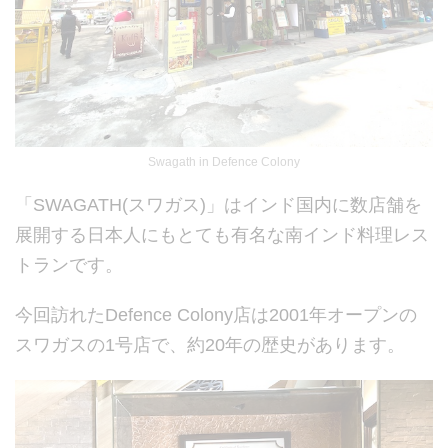
Swagath in Defence Colony
「
SWAGATH(
スワガス
)
」はインド国内に数店舗を
展開する日本人にもとても有名な南インド料理レス
トランです。
今回訪れた
Defence Colony
店は
2001
年オープンの
スワガスの
1
号店で、約
20
年の歴史があります。