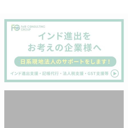
動
画
プ
レ
ー
ヤ