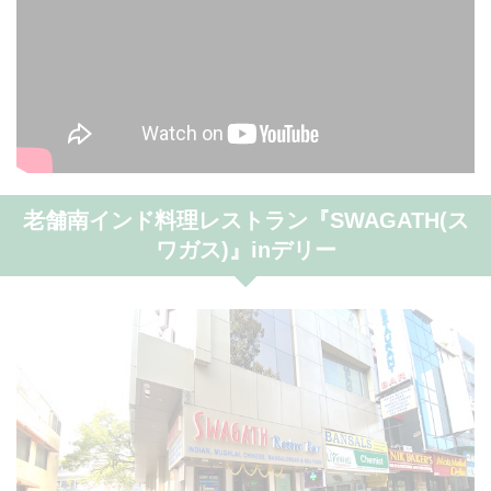
老舗南インド料理レストラン『SWAGATH(ス
ワガス)』inデリー