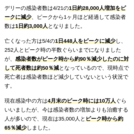
デリーの感染者数は4/21の
1日約28,000人増加をピ
ークに減少
、ピークから1ヶ月ほど経過して感染者
数は
1日約3,000人
となりました。
亡くなった方は5/4の
1日448人をピークに減少
し、
252人とピーク時の半数ぐらいまでになりました
が、
感染者数がピーク時から約90％減少したのに対
して死者数は約50％減
となっているので、現時点で
死亡者は感染者数ほど減少していないという状況で
す。
現在感染中の方は
4月末のピーク時には10万人
ぐら
いいましたが、今は感染者数の増加よりも治癒する
人が多いので、現在は35,000人と
ピーク時から約
65％減少
しました。