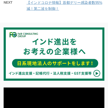
NEXT
【インドコロナ情報】首都デリー感染者数95%
減！第二波を制御！
動
画
プ
レ