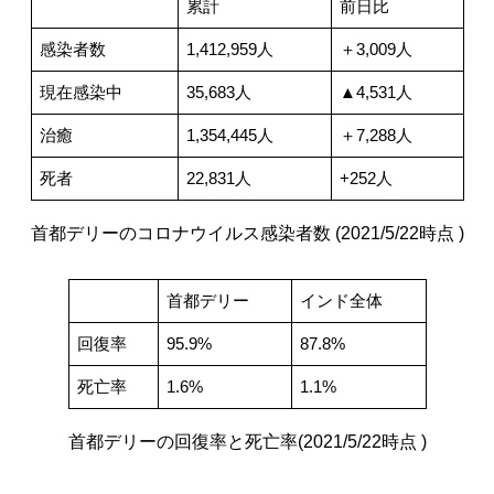
累計
前日比
感染者数
1,412,959人
＋3,009人
現在感染中
35,683人
▲4,531人
治癒
1,354,445人
＋7,288人
死者
22,831人
+252人
首都デリーのコロナウイルス感染者数 (2021/5/22時点 )
首都デリー
インド全体
回復率
95.9%
87.8%
死亡率
1.6%
1.1%
首都デリーの回復率と死亡率(2021/5/22時点 )