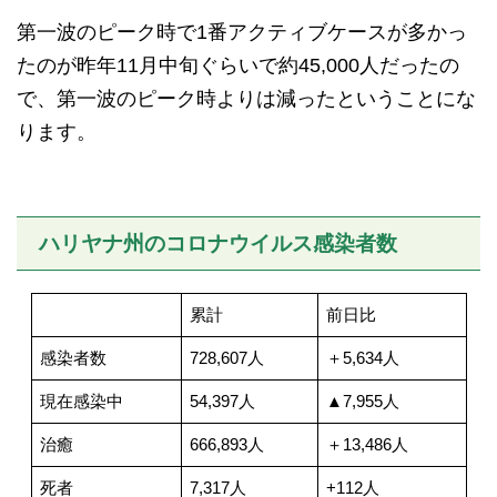
第一波のピーク時で
1
番アクティブケースが多かっ
たのが昨年
11
月中旬ぐらいで約
45,000
人だったの
で、第一波のピーク時よりは減ったということにな
ります。
ハリヤナ州のコロナウイルス感染者数
累計
前日比
感染者数
728,607人
＋5,634人
現在感染中
54,397人
▲7,955人
治癒
666,893人
＋13,486人
死者
7,317人
+112人