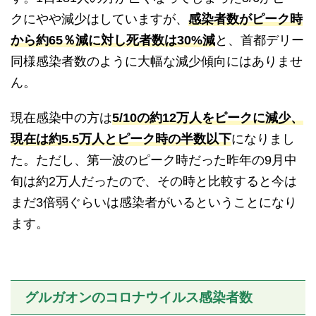
クにやや減少はしていますが、
感染者数がピーク時
から約65％減に対し死者数は30%減
と、首都デリー
同様感染者数のように大幅な減少傾向にはありませ
ん。
現在感染中の方は
5/10の約12万人をピークに減少、
現在は約
5.5
万人とピーク時の半数以下
になりまし
た。ただし、第一波のピーク時だった昨年の
9
月中
旬は約
2
万人だったので、その時と比較すると今は
まだ
3
倍弱ぐらいは感染者がいるということになり
ます。
グルガオンのコロナウイルス感染者数